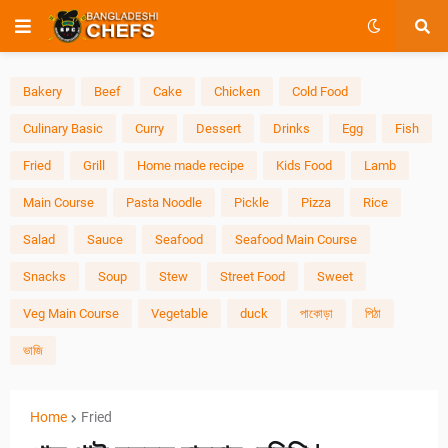
Bakery
Beef
Cake
Chicken
Cold Food
Culinary Basic
Curry
Dessert
Drinks
Egg
Fish
Fried
Grill
Home made recipe
Kids Food
Lamb
Main Course
Pasta Noodle
Pickle
Pizza
Rice
Salad
Sauce
Seafood
Seafood Main Course
Snacks
Soup
Stew
Street Food
Sweet
Veg Main Course
Vegetable
duck
পাকোড়া
পিঠা
ভাজি
Home
Fried