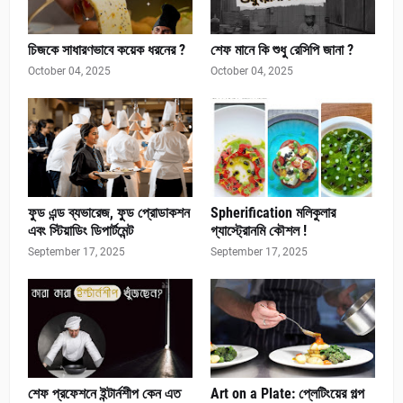
চিজকে সাধারণভাবে কয়েক ধরনের ?
শেফ মানে কি শুধু রেসিপি জানা ?
October 04, 2025
October 04, 2025
ফুড এন্ড ব্যভারেজ, ফুড প্রোডাকশন
Spherification মলিকুলার
এবং স্টিয়াডিং ডিপার্টমেন্ট
গ্যাস্ট্রোনমি কৌশল !
September 17, 2025
September 17, 2025
শেফ প্রফেশনে ইন্টার্নশীপ কেন এত
Art on a Plate: প্লেটিংয়ের গল্প