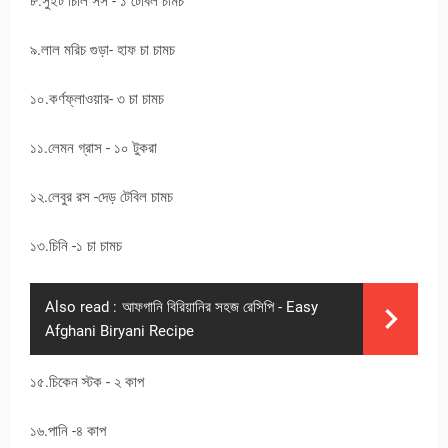
৮.সুইট চিলি সস - ১ টেবিল চামচ
৯.লাল মরিচ গুড়া- হাফ চা চামচ
১০.কর্ণফ্লাওয়ার- ৩ চা চামচ
১১.লেমন গ্রাস - ১০ টুকরা
১২.লেবুর রস -দেড় টেবিল চামচ
১৩.চিনি -১ চা চামচ
Also read :
আফগানি বিরিয়ানির সহজ রেসিপি - Easy
Afghani Biryani Recipe
১৫.চিকেন স্টক - ২ কাপ
১৬.পানি -৪ কাপ