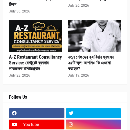
টিপস
July 26, 2026
July 30, 2026
A-Z Restaurant Consultancy
নতুন শেফদের ক্যারিয়ার ধ্বংসের
Service: রেস্টুরেন্ট ব্যবসার
২৫টি ভুল: আপনিও কি এগুলো
লাভজনক মাস্টারপ্ল্যান
করছেন?
July 23, 2026
July 19, 2026
Follow Us
YouTube