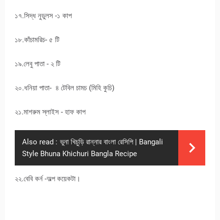
১৭.সিদ্ধ নুডুলস -১ কাপ
১৮.কাঁচামরিচ- ৫ টি
১৯.লেবু পাতা - ২ টি
২০.ধনিয়া পাতা- ৪ টেবিল চামচ (মিহি কুচি)
২১.মাশরুম স্লাইস - হাফ কাপ
Also read :
ভুনা খিচুড়ি রান্নার বাংলা রেসিপি | Bangali
Style Bhuna Khichuri Bangla Recipe
২২.বেবি কর্ন -অল্প কয়েকটা।