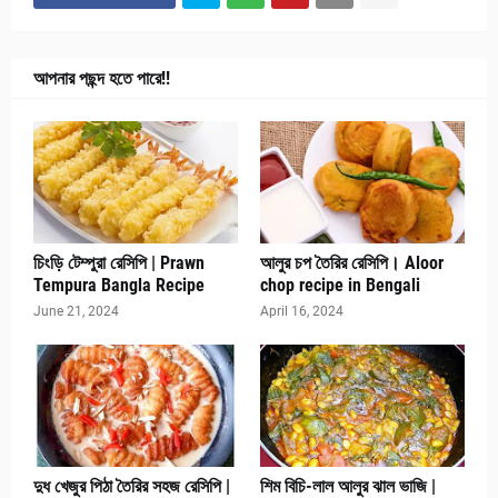
আপনার পছন্দ হতে পারে!!
চিংড়ি টেম্পুরা রেসিপি | Prawn
আলুর চপ তৈরির রেসিপি। Aloor
Tempura Bangla Recipe
chop recipe in Bengali
June 21, 2024
April 16, 2024
দুধ খেজুর পিঠা তৈরির সহজ রেসিপি |
শিম বিচি-লাল আলুর ঝাল ভাজি |