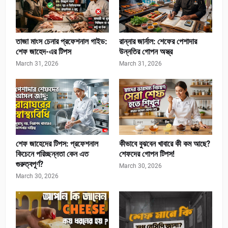
তাজা মাংস চেনার প্রফেশনাল গাইড:
রান্নার জার্নাল: শেফের পেশাদার
শেফ জাহেদ-এর টিপস
উন্নতির গোপন অস্ত্র
March 31, 2026
March 31, 2026
শেফ জাহেদের টিপস: প্রফেশনাল
কীভাবে বুঝবেন খাবারে কী কম আছে?
কিচেনে পরিচ্ছন্নতা কেন এত
শেফদের গোপন টিপস!
গুরুত্বপূর্ণ?
March 30, 2026
March 30, 2026