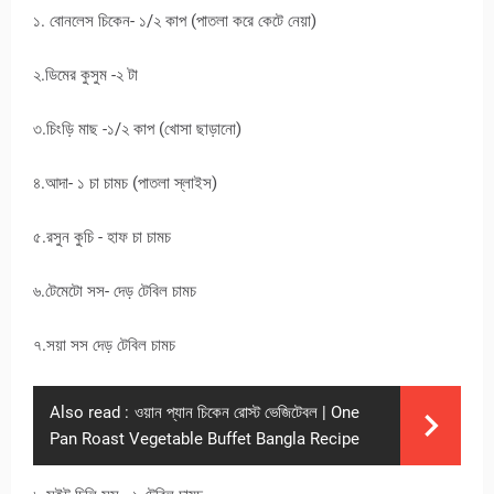
১. বোনলেস চিকেন- ১/২ কাপ (পাতলা করে কেটে নেয়া)
২.ডিমের কুসুম -২ টা
৩.চিংড়ি মাছ -১/২ কাপ (খোসা ছাড়ানো)
৪.আদা- ১ চা চামচ (পাতলা স্লাইস)
৫.রসুন কুচি - হাফ চা চামচ
৬.টেমেটো সস- দেড় টেবিল চামচ
৭.সয়া সস দেড় টেবিল চামচ
Also read :
ওয়ান প্যান চিকেন রোস্ট ভেজিটেবল | One
Pan Roast Vegetable Buffet Bangla Recipe