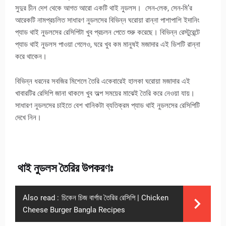
সুদুর চীন দেশ থেকে আগত আরো একটি থাই নুডলস। সেন-লেক, সেন-মি’র
আরেকটি নামপ্রচলিত সাধারণ নুডলসের বিভিন্ন ঘরোয়া রান্না পাশাপাশি ইদানিং
প্যাড থাই নুডলসের রেসিপিটা খুব প্রচলন পেতে শুরু করেছে। বিভিন্ন রেস্টুরেন্টে
প্যাড থাই নুডলস পাওয়া গেলেও, ঘরে খুব কম মানুষই মজাদার এই ডিশটি রান্না
করে থাকেন।
বিভিন্ন ধরনের সবজির মিশেলে তৈরি একেবারেই হালকা ঘরোয়া মজাদার এই
খাবারটির রেসিপি জানা থাকলে খুব অল্প সময়ের মাঝেই তৈরি করে নেওয়া যায়।
সাধারণ নুডলসের চাইতে বেশ খানিকটা ব্যতিক্রম প্যাড থাই নুডলসের রেসিপিটি
দেখে নিন।
থাই নুডলস তৈরির উপকরণঃ
Also read :
চিকেন চিজ বার্গার তৈরির রেসিপি | Chicken
Cheese Burger Bangla Recipes