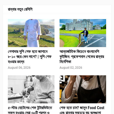
রান্নার নতুন রেসিপি
পেশাদার সুশি শেফ হতে জাপানে
আন্তর্জাতিক কিচেনে বাংলাদেশি
৮-১০ বছর কেন লাগে? | সুশি শেফ
কুইজিন: প্রফেশনাল শেফের রান্নার
হওয়ার রহস্য
নির্দেশিকা
August 06, 2026
August 02, 2026
৫-স্টার হোটেলের শেফ ইন্টারভিউতে
শেফ হতে চান? জানুন Food Cost
সফল হওয়ার সেরা ৩০টি প্রশ্ন ও
এবং রান্নার সবচেয়ে বড় ভুলগুলো