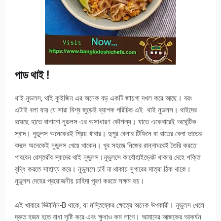
পাড থাই !
থাই নুডলস, থাই কুইজিন এর অনেক বড় একটি জায়গা দখল করে আছে। বরং
এটাই বলা যায় যে সারা বিশ্ব জুড়েই ব্যাপক পরিচিত এই থাই নুডলস। থাইদের
রয়েছে হাতে বানানো নুডলস এর অসাধারণ কৌশল্য। যাতে একেবারেই অথেন্টিক
স্বাদ। নুডুলস অনেকেরই প্রিয় খাবার। দুপুর বেলার টিফিনে বা রাতের বেলা ভাতের
বদলে অনেকেই নুডুলস খেয়ে থাকেন। খুব সহজে নিজের রান্নাঘরেই তৈরি করতে
পারবেন রেস্তরাঁর স্বাদের থাই নুডুলস।নুডুলসে কার্বোহাইড্রেট থাকায় দেহে শক্তি
বৃদ্ধি করতে সাহায্য করে। নুডুলসে চর্বি না থাকায় সুগারের মাত্রা ঠিক থাকে।
নুডুলস দেহের প্রয়োজনীয় চাহিদা পূরণ করতে সক্ষম হয়।
এই খাবারে ভিটামিন-B থাকে, যা মস্তিষ্কের ক্ষেত্রে অনেক উপকারী। নুডুলস খেলে
দ্রুত হজম হতে বাধা সৃষ্টি করে এবং ক্ষুধাও কম লাগে। আমাদের আজকের আকর্ষন