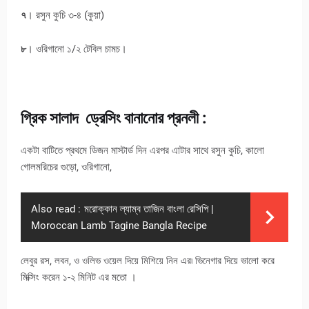
৭
। রসুন কুচি ৩-৪ (কুয়া)
৮
। ওরিগানো ১/২ টেবিল চামচ।
গ্রিক সালাদ ড্রেসিং বানানোর প্রনলী :
একটা বাটিতে প্রথমে ডিজন মাস্টার্ড দিন এরপর এাটার সাথে রসুন কুচি, কালো
গোলমরিচের গুড়ো, ওরিগানো,
Also read :
মরোক্কান ল্যাম্ব তাজিন বাংলা রেসিপি |
Moroccan Lamb Tagine Bangla Recipe
লেবুর রস, লবন, ও ওলিভ ওয়েল দিয়ে মিশিয়ে নিন এর৷ ভিনেগার দিয়ে ভালো করে
মিক্সিং করেন ১-২ মিনিট এর মতো ।