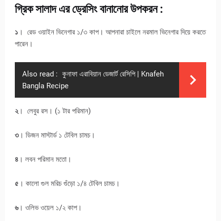
গ্রিক সালাদ এর ড্রেসিং বানানোর উপকরন :
১
। রেড ওয়াইন ভিনেগার ১/৩ কাপ। আপনারা চাইলে নরমাল ভিনেগার দিয়ে করতে
পারেন।
Also read :
কুনাফা এরাবিয়ান ডেজার্ট রেসিপি | Knafeh
Bangla Recipe
২
। লেবুর রস। (১ টার পরিমান)
৩
। ডিজন মাস্টার্ড ১ টেবিল চামচ।
৪
। লবন পরিমান মতো।
৫
। কালো গুল মরিচ গুঁড়ো ১/৪ টেবিল চামচ।
৬
। ওলিভ ওয়েল ১/২ কাপ।