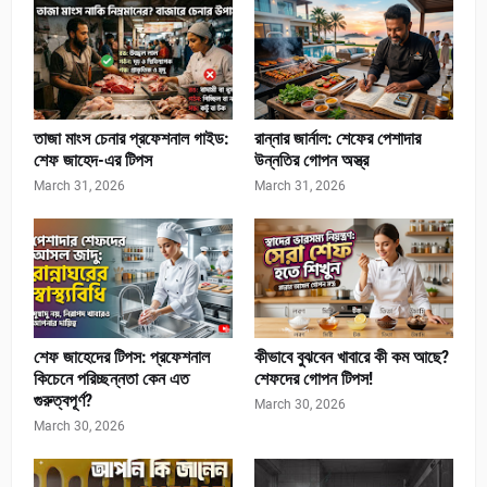
তাজা মাংস চেনার প্রফেশনাল গাইড:
রান্নার জার্নাল: শেফের পেশাদার
শেফ জাহেদ-এর টিপস
উন্নতির গোপন অস্ত্র
March 31, 2026
March 31, 2026
শেফ জাহেদের টিপস: প্রফেশনাল
কীভাবে বুঝবেন খাবারে কী কম আছে?
কিচেনে পরিচ্ছন্নতা কেন এত
শেফদের গোপন টিপস!
গুরুত্বপূর্ণ?
March 30, 2026
March 30, 2026