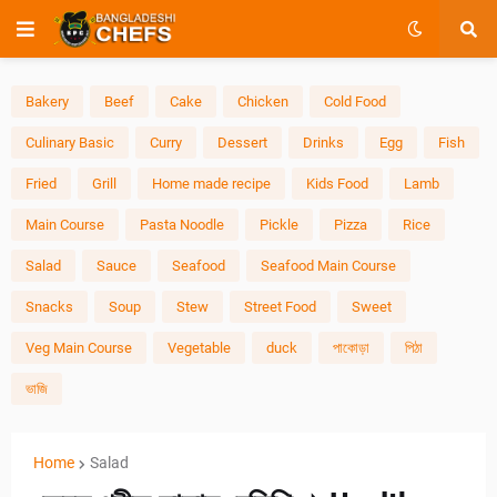
Bakery
Beef
Cake
Chicken
Cold Food
Culinary Basic
Curry
Dessert
Drinks
Egg
Fish
Fried
Grill
Home made recipe
Kids Food
Lamb
Main Course
Pasta Noodle
Pickle
Pizza
Rice
Salad
Sauce
Seafood
Seafood Main Course
Snacks
Soup
Stew
Street Food
Sweet
Veg Main Course
Vegetable
duck
পাকোড়া
পিঠা
ভাজি
Home
Salad