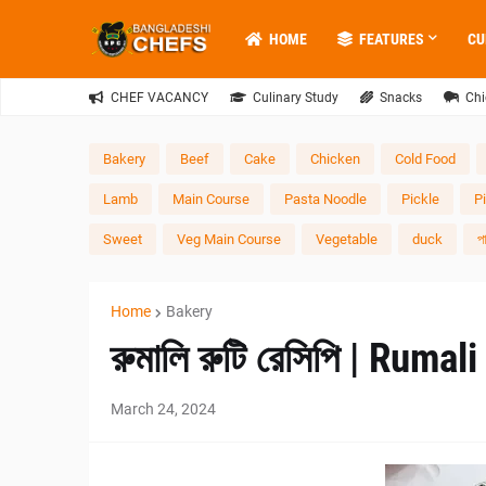
HOME
FEATURES
CU
CHEF VACANCY
Culinary Study
Snacks
Chi
Bakery
Beef
Cake
Chicken
Cold Food
Lamb
Main Course
Pasta Noodle
Pickle
P
Sweet
Veg Main Course
Vegetable
duck
প
Home
Bakery
রুমালি রুটি রেসিপি | Ruma
March 24, 2024