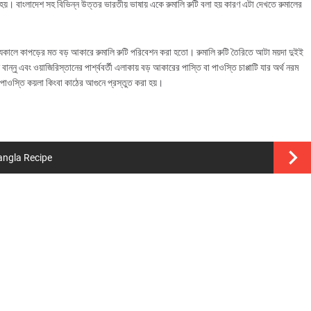
়া হয়। বাংলাদেশ সহ বিভিন্ন উত্তর ভারতীয় ভাষায় একে রুমালি রুটি বলা হয় কারণ এটা দেখতে রুমালের
্যকালে কাপড়ের মত বড় আকারে রুমালি রুটি পরিবেশন করা হতো। রুমালি রুটি তৈরিতে আটা ময়দা দুইই
্নু এবং ওয়াজিরিস্তানের পার্শ্ববর্তী এলাকায় বড় আকারের পাস্তি বা পাওস্তি চাপ্পাটি যার অর্থ নরম
পরিবেশন করা হয়। পাওস্তি কয়লা কিংবা কাঠের আগুনে প্রস্তুত করা হয়।
 Bangla Recipe