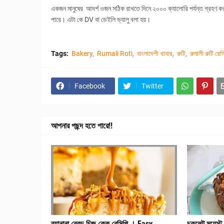
একজন মানুষের আদর্শ ওজন সঠিক রাখতে দিনে ২০০০ ক্যালোরি পর্যন্ত গ্রহণ কর
পারে। এটা কে DV বা ডেইলি ভ্যালু বলা হয়।
Tags:
Bakery
Rumali Roti
বাংলাদেশী খাবার
রুটি
রুমালী রুটি রেস
Facebook
Twitter
আপনার পছন্দ হতে পারে!!
ব্যানানা ব্রেড চিজ কেক রেসিপি । Easy
চকলেট ময়েস্ট 