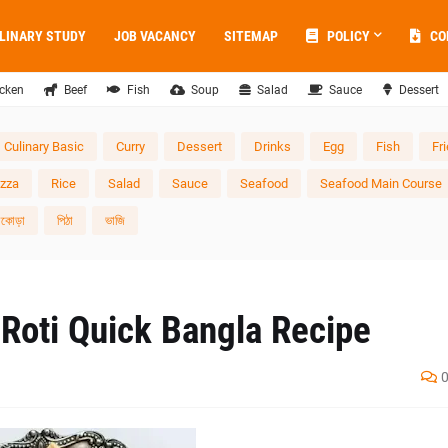
LINARY STUDY
JOB VACANCY
SITEMAP
POLICY
CO
cken
Beef
Fish
Soup
Salad
Sauce
Dessert
Culinary Basic
Curry
Dessert
Drinks
Egg
Fish
Fr
izza
Rice
Salad
Sauce
Seafood
Seafood Main Course
াকোড়া
পিঠা
ভাজি
li Roti Quick Bangla Recipe