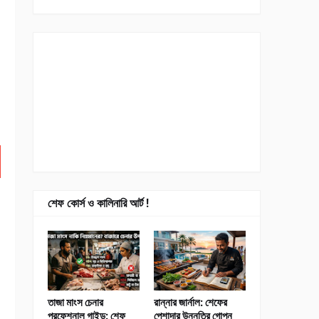
শেফ কোর্স ও কালিনারি আর্ট !
তাজা মাংস চেনার
রান্নার জার্নাল: শেফের
প্রফেশনাল গাইড: শেফ
পেশাদার উন্নতির গোপন