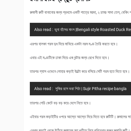
রুমালী রুটি বানানোর জন্য প্রথমে একটি পাত্রে ময়দা, ২ চামচ সাদা তেল, বেকি
Also read :
ভুনা হাঁসের মাংস |Bengali style Roasted Duck R
এরপর হালকা গরম দুধ দিয়ে মাখিয়ে একটা নরম মণ্ড তৈরি করতে হবে।
এবার এই মণ্ডটিকে ঢাকা দিয়ে এক ঘন্টার জন্য রেখে দিতে হবে।
তারপর গ্যাস ওভেনে লোহার কড়াই উল্টো করে বসিয়ে সেটি গরম হতে দিতে হবে।
Also read :
সুজির রসে ভরা পিঠা | Sujir Pitha recipe bangla
তারপর লেচি কেটে বড় বড় করে বেলে নিতে হবে।
এইবার গরম কড়াইটির ওপরে আস্তে আস্তে দিয়ে দিতে হবে রুটিটি। রুমালের সাহায্য
এরপর কড়াই থেকে উঠিয়ে রুমালের মত গুটিয়ে নিয়ে পরিবেশন করুন রুমালি রুটি।