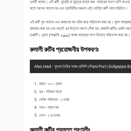
একটি খাবার। এই রুটি তান্দুরি বা তান্দুরে রান্না করা খাবারের সংগে বেশি খাওয
মতো অনেক পাতলা হয় এবং ক্যারিবীয় অঞ্চলে এটা দোস্তি রুটি নামে পরিচিত।
এই রুটি খুব পাতলা এবং রুমালের মত ভাঁজ করে পরিবেশন করা হয়। মুঘল সাম্রাজ
ব্যবহার করা হয় এবং কড়াই এর উত্তল অংশে শেঁকা হয়।রুমালি রুটির একটা ধরন বান
চাপ্পাটি। পেন্ডা (পাঞ্জাবি: پینډه) নামক খাবারের অংশ হিসেবে 
রুমালী রুটির প্রয়োজনীয় উপকরণঃ
Also read :
ফুচকা তৈরির সহজ রেসিপি | Pani Puri | Golgappa
ময়দা - ৫০০ গ্রাম
দুধ - পরিমান মতো
বেকিং পাউডার - ২ চামচ
লবন - স্বাদ মত
তেল - ২ চা চামচ
রুমালী রুটির প্রস্তুত প্রণালীঃ